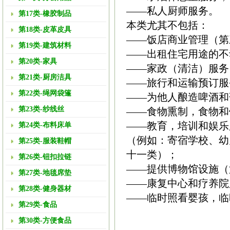
——私人厨师服务。
第17类-橡胶制品
本类尤其不包括：
第18类-皮革皮具
——饭店商业管理（第
第19类-建筑材料
——出租住宅用途的不
第20类-家具
——家政（清洁）服务
第21类-厨房洁具
——旅行和运输预订服
第22类-绳网袋篷
——为他人酿造啤酒和
第23类-纱线丝
——食物熏制，食物和
——教育，培训和娱乐
第24类-布料床单
（例如：寄宿学校、幼
第25类-服装鞋帽
十一类）；
第26类-钮扣拉链
——提供博物馆设施（
第27类-地毯席垫
——康复中心和疗养院
第28类-健身器材
——临时照看婴孩，临
第29类-食品
第30类-方便食品