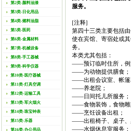
第2类-颜料油漆
服务。
第3类-日化用品
第4类-燃料油脂
[注释]
第四十三类主要包括由
第5类-医药
使在宾馆、寄宿处或其
第6类-金属材料
务。
第7类-机械设备
本类尤其包括：
第8类-手工器械
——预订临时住所，例
第9类-科学仪器
——为动物提供膳食；
第10类-医疗器械
——出租会议室、帐篷
第11类-灯具空调
——养老院；
第12类-运输工具
——日间托儿所服务；
第13类-军火烟火
——食物装饰，食物雕
第14类-珠宝钟表
——烹饪设备出租；
——出租椅子、桌子、
第15类-乐器
——水烟休息室服务；
第16类-办公用品