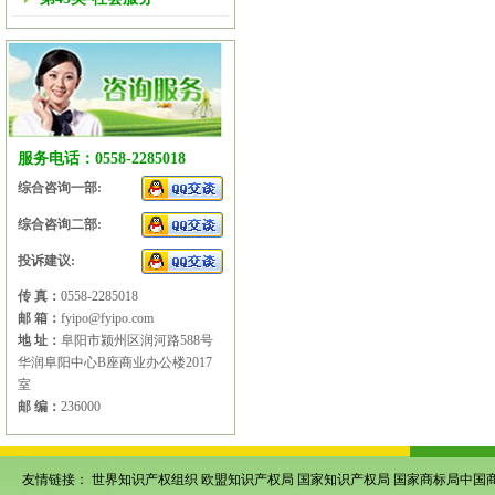
服务电话：0558-2285018
综合咨询一部:
综合咨询二部:
投诉建议:
传 真：
0558-2285018
邮 箱：
fyipo@fyipo.com
地 址：
阜阳市颍州区润河路588号
华润阜阳中心B座商业办公楼2017
室
邮 编：
236000
友情链接：
世界知识产权组织
欧盟知识产权局
国家知识产权局
国家商标局中国