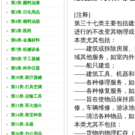
第2类-颜料油漆
第3类-日化用品
[注释]
第4类-燃料油脂
第三十七类主要包括建
进行的不改变其物理或
第5类-医药
本类尤其包括：
第6类-金属材料
——建筑或拆除房屋、
第7类-机械设备
域其他服务，如室内外
第8类-手工器械
——船只建造；
第9类-科学仪器
——建筑工具、机器和
第10类-医疗器械
——各种修理服务，如
第11类-灯具空调
——各种修复服务，如
第12类-运输工具
——旨在使物品保持原
第13类-军火烟火
修，车辆维修，游泳池
第14类-珠宝钟表
——清洁各种物品，如
本类尤其不包括：
第15类-乐器
——货物的物理贮存（
第16类-办公用品