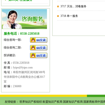
3717 灭虫，消毒服务
3718 单一服务
服务电话：0558-2285018
综合咨询一部:
综合咨询二部:
投诉建议:
传 真：
0558-2285018
邮 箱：
fyipo@fyipo.com
地 址：
阜阳市颍州区润河路588号
华润阜阳中心B座商业办公楼2017
室
邮 编：
236000
友情链接：
世界知识产权组织
欧盟知识产权局
国家知识产权局
国家商标局中国