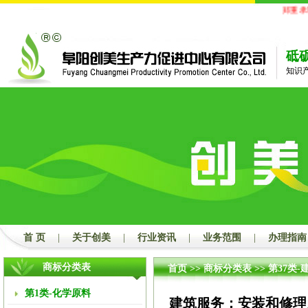
郑重承诺
砥
知识
首 页
|
关于创美
|
行业资讯
|
业务范围
|
办理指南
商标分类表
首页
>>
商标分类表
>>
第37类-
第1类-化学原料
建筑服务；安装和修理