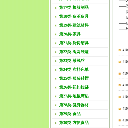
——
——
第17类-橡胶制品
——
第18类-皮革皮具
——
——
第19类-建筑材料
——
第20类-家具
第21类-厨房洁具
41
第22类-绳网袋篷
第23类-纱线丝
4
第24类-布料床单
41
第25类-服装鞋帽
41
第26类-钮扣拉链
第27类-地毯席垫
4
第28类-健身器材
41
第29类-食品
41
第30类-方便食品