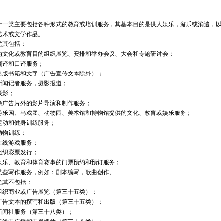
南充
眉山
宜
林芝
山南
云
]
阳
六盘水
遵
十一类主要包括各种形式的教育或培训服务，其基本目的是供人娱乐，游乐或消遣，
安
汉中
榆林
艺术或文学作品。
掖
平凉
酒泉
尤其包括：
海
西宁
海东
为文化或教育目的组织展览、安排和举办会议、大会和专题研讨会；
翻译和口译服务；
出版书籍和文字（广告宣传文本除外）；
新闻记者服务，摄影报道；
摄影；
除广告片外的影片导演和制作服务；
游乐园、马戏团、动物园、美术馆和博物馆提供的文化、教育或娱乐服务；
运动和健身训练服务；
动物训练；
在线游戏服务；
组织彩票发行；
娱乐、教育和体育赛事的门票预约和预订服务；
某些写作服务，例如：剧本编写，歌曲创作。
尤其不包括：
组织商业或广告展览（第三十五类）；
广告文本的撰写和出版（第三十五类）；
新闻社服务（第三十八类）；