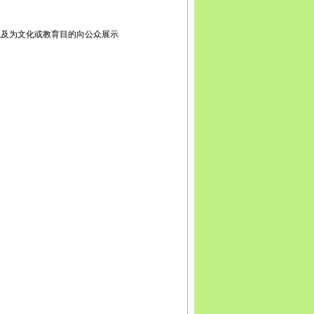
宾
广安
达州
雅安
巴中
资阳
西藏
拉萨
日喀则
昌都
南
昆明
曲靖
玉溪
保山
昭通
丽江
普洱
临沧
贵州
贵
义
安顺
毕节
铜仁
陕西
西安
铜川
宝鸡
咸阳
渭南
延
以及为文化或教育目的向公众展示
安康
商洛
甘肃
兰州
嘉峪关
金昌
白银
天水
武威
张
庆阳
定西
陇南
宁夏
银川
石嘴山
吴忠
固原
中卫
青
新疆
乌鲁木齐
克拉玛依
吐鲁番
哈密