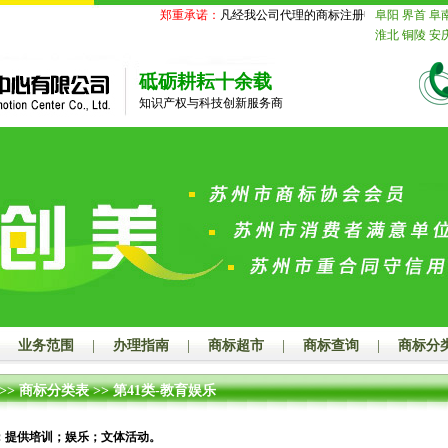
郑重承诺：
凡经我公司代理的商标注册申请事务国家商标
阜阳
界首
阜
淮北
铜陵
安
苏
南京
无锡
迁
北京
天津
砥砺耕耘十余载
舟山
台州
丽
知识产权与科技创新服务商
德
山东
济南
莱芜
临沂
德
鹰潭
赣州
吉
山
江门
湛江
潮州
揭阳
云
玉林
百色
贺
汉
黄石
十堰
长沙
株洲
湘
娄底
河南
郑
漯河
三门峡
海
赤峰
通辽
山
秦皇岛
邯
业务范围
|
办理指南
|
商标超市
|
商标查询
|
商标分
大同
阳泉
长
连
鞍山
抚顺
>>
商标分类表
>>
第41类-教育娱乐
岛
吉林
长春
齐齐哈尔
鸡
绥化
四川
成
；提供培训；娱乐；文体活动。