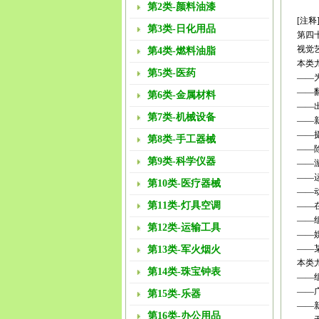
第2类-颜料油漆
[注释
第3类-日化用品
第四
视觉
第4类-燃料油脂
本类
第5类-医药
——
——
第6类-金属材料
——
第7类-机械设备
——
——
第8类-手工器械
——
第9类-科学仪器
——
——
第10类-医疗器械
——
第11类-灯具空调
——
——
第12类-运输工具
——
——
第13类-军火烟火
本类
第14类-珠宝钟表
——
——
第15类-乐器
——
第16类-办公用品