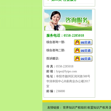
服务电话：0558-2285018
综合咨询一部:
综合咨询二部:
投诉建议:
传 真：
0558-2285018
邮 箱：
fyipo@fyipo.com
地 址：
阜阳市颍州区润河路588号
华润阜阳中心B座商业办公楼2017
室
邮 编：
236000
友情链接：
世界知识产权组织
欧盟知识产权局