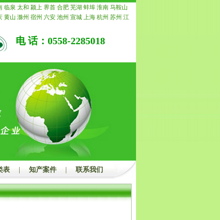
局未受理的，我公司承诺退还所有费用。
南
临泉
太和
颍上
界首
合肥
芜湖
蚌埠
淮南
马鞍山
庆
黄山
滁州
宿州
六安
池州
宣城
上海
杭州
苏州
江
常州
南通
镇江
扬州
连云港
淮安
盐城
徐州
泰州
宿
重庆
安徽
浙江
宁波
温州
嘉兴
湖州
绍兴
金华
衢州
电 话：0558-2285018
水
福建
福州
厦门
莆田
三明
泉州
漳州
南平
龙岩
宁
青岛
淄博
枣庄
东营
烟台
潍坊
济宁
泰安
威海
日照
州
聊城
滨州
菏泽
江西
南昌
景德镇
萍乡
九江
新余
安
宜春
抚州
上饶
广东
广州
韶关
深圳
珠海
汕头
佛
茂名
肇庆
惠州
梅州
汕尾
河源
阳江
清远
东莞
中山
浮
广西
南宁
柳州
桂林
梧州
北海
防城港
钦州
贵港
州
河池
来宾
崇左
海南
海口
三亚
三沙
儋州
湖北
武
宜昌
襄阳
鄂州
荆州
孝感
荆门
黄冈
咸宁
随州
湖南
潭
衡阳
邵阳
岳阳
常德
张家界
益阳
郴州
永州
怀化
州
开封
洛阳
平顶山
安阳
鹤壁
新乡
焦作
濮阳
许昌
南阳
商丘
信阳
周口
驻马店
内蒙
呼和浩特
包头
乌
鄂尔多斯
呼伦贝尔
巴彦淖尔
乌兰察布
河北
家庄
唐
郸
邢台
保定
张家口
承德
沧州
廊坊
衡水
山西
太原
类表
|
知产案件
|
联系我们
治
晋城
朔州
晋中
运城
忻州
临汾
吕梁
辽宁
沈阳
大
本溪
丹东
锦州
营口
阜新
辽阳
盘锦
铁岭
朝阳
葫芦
吉林
四平
辽源
通化
白山
松原
白城
黑龙江
哈尔滨
西
鹤岗
双鸭山
大庆
伊春
佳木斯
七台河
牡丹江
黑河
都
自贡
攀枝花
泸州
德阳
绵阳
广元
遂宁
内江
乐山