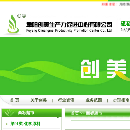
郑重承诺：
凡经我公
砥
知识
首 页
|
关于创美
|
行业资讯
|
业务范围
|
办理指南
商标超市
首页
>> 商标超市
第01类-化学原料