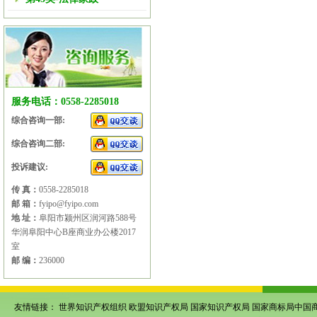
服务电话：0558-2285018
综合咨询一部:
综合咨询二部:
投诉建议:
传 真：
0558-2285018
邮 箱：
fyipo@fyipo.com
地 址：
阜阳市颍州区润河路588号
华润阜阳中心B座商业办公楼2017
室
邮 编：
236000
友情链接：
世界知识产权组织
欧盟知识产权局
国家知识产权局
国家商标局中国