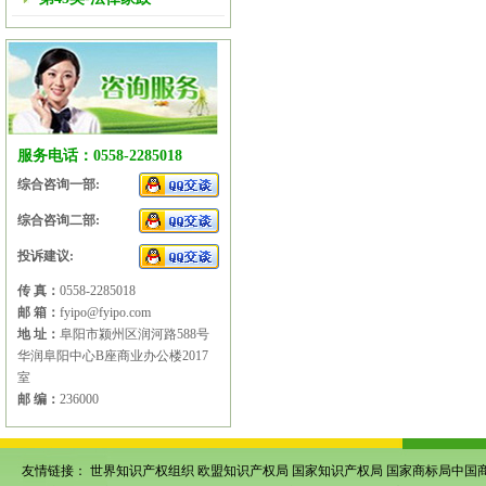
服务电话：0558-2285018
综合咨询一部:
综合咨询二部:
投诉建议:
传 真：
0558-2285018
邮 箱：
fyipo@fyipo.com
地 址：
阜阳市颍州区润河路588号
华润阜阳中心B座商业办公楼2017
室
邮 编：
236000
友情链接：
世界知识产权组织
欧盟知识产权局
国家知识产权局
国家商标局中国