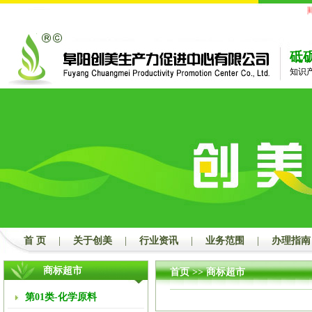
郑
砥
知识
首 页
|
关于创美
|
行业资讯
|
业务范围
|
办理指南
商标超市
首页
>> 商标超市
第01类-化学原料