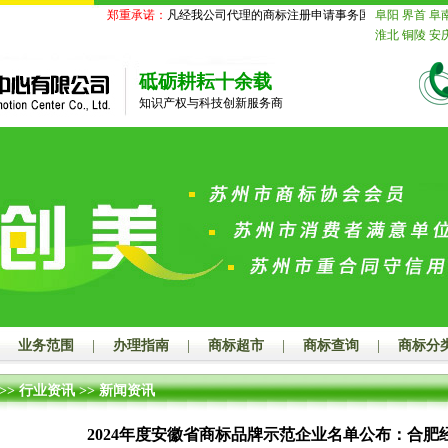
郑重承诺：
凡经我公司代理的商标注册申请事务国家商标局未受理
阜阳
界首
阜
淮北
铜陵
安
苏
南京
无锡
迁
北京
天津
砥砺耕耘十余载
舟山
台州
丽
知识产权与科技创新服务商
德
山东
济南
莱芜
临沂
德
鹰潭
赣州
吉
山
江门
湛江
潮州
揭阳
云
玉林
百色
贺
汉
黄石
十堰
长沙
株洲
湘
娄底
河南
郑
漯河
三门峡
海
赤峰
通辽
山
秦皇岛
邯
业务范围
|
办理指南
|
商标超市
|
商标查询
|
商标分
大同
阳泉
长
连
鞍山
抚顺
>>
行业资讯
>>
新闻资讯
岛
吉林
长春
齐齐哈尔
鸡
2024年度安徽省商标品牌示范企业名单公布：合肥
绥化
四川
成