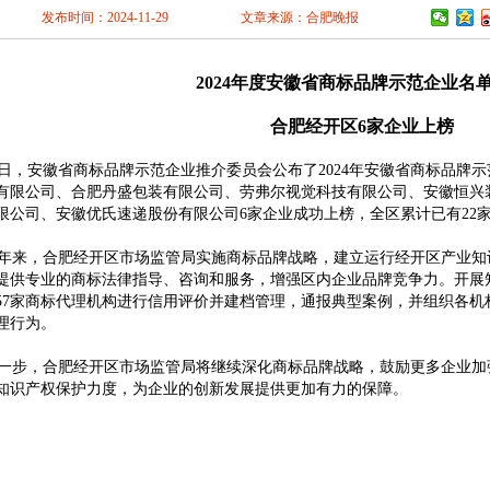
南充
眉山
宜
发布时间：2024-11-29
文章来源：合肥晚报
林芝
山南
云
阳
六盘水
遵
安
汉中
榆林
2024年度安徽省商标品牌示范企业名
掖
平凉
酒泉
海
西宁
海东
合肥经开区6家企业上榜
，安徽省商标品牌示范企业推介委员会公布了2024年安徽省商标品牌
有限公司、合肥丹盛包装有限公司、劳弗尔视觉科技有限公司、安徽恒兴
限公司、安徽优氏速递股份有限公司6家企业成功上榜，全区累计已有22
来，合肥经开区市场监管局实施商标品牌战略，建立运行经开区产业知
提供专业的商标法律指导、咨询和服务，增强区内企业品牌竞争力。开展
57家商标代理机构进行信用评价并建档管理，通报典型案例，并组织各机
理行为。
步，合肥经开区市场监管局将继续深化商标品牌战略，鼓励更多企业加
知识产权保护力度，为企业的创新发展提供更加有力的保障。
市商标事务所
|
阜阳商标事务所
|
阜阳市商标注册
|
阜阳公司商标申请
|
阜阳商标申请注册
|
阜
阳商标申请
|
阜阳商标注册
|
阜阳商标注册代理
|
阜阳注册商标
|
阜阳专利申请
|
阜阳高企申报
注册网官方网
|
阜阳创美专利事务所
|
阜阳知识产权公司
|
阜阳商标申请网站
阜阳商标注册
注册公司有哪些
阜阳商标注册中心电话
商标注册合肥
商标注册阜阳
庐阳商标注册
阜阳市