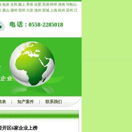
的，我公司承诺退还所有费用。
南
临泉
太和
颍上
界首
合肥
芜湖
蚌埠
淮南
马鞍山
庆
黄山
滁州
宿州
六安
池州
宣城
上海
杭州
苏州
江
常州
南通
镇江
扬州
连云港
淮安
盐城
徐州
泰州
宿
重庆
安徽
浙江
宁波
温州
嘉兴
湖州
绍兴
金华
衢州
电 话：0558-2285018
水
福建
福州
厦门
莆田
三明
泉州
漳州
南平
龙岩
宁
青岛
淄博
枣庄
东营
烟台
潍坊
济宁
泰安
威海
日照
州
聊城
滨州
菏泽
江西
南昌
景德镇
萍乡
九江
新余
安
宜春
抚州
上饶
广东
广州
韶关
深圳
珠海
汕头
佛
茂名
肇庆
惠州
梅州
汕尾
河源
阳江
清远
东莞
中山
浮
广西
南宁
柳州
桂林
梧州
北海
防城港
钦州
贵港
州
河池
来宾
崇左
海南
海口
三亚
三沙
儋州
湖北
武
宜昌
襄阳
鄂州
荆州
孝感
荆门
黄冈
咸宁
随州
湖南
潭
衡阳
邵阳
岳阳
常德
张家界
益阳
郴州
永州
怀化
州
开封
洛阳
平顶山
安阳
鹤壁
新乡
焦作
濮阳
许昌
南阳
商丘
信阳
周口
驻马店
内蒙
呼和浩特
包头
乌
鄂尔多斯
呼伦贝尔
巴彦淖尔
乌兰察布
河北
家庄
唐
郸
邢台
保定
张家口
承德
沧州
廊坊
衡水
山西
太原
类表
|
知产案件
|
联系我们
治
晋城
朔州
晋中
运城
忻州
临汾
吕梁
辽宁
沈阳
大
本溪
丹东
锦州
营口
阜新
辽阳
盘锦
铁岭
朝阳
葫芦
吉林
四平
辽源
通化
白山
松原
白城
黑龙江
哈尔滨
西
鹤岗
双鸭山
大庆
伊春
佳木斯
七台河
牡丹江
黑河
经开区6家企业上榜
都
自贡
攀枝花
泸州
德阳
绵阳
广元
遂宁
内江
乐山