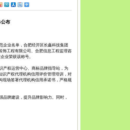
宾
广安
达州
雅安
巴中
资阳
西藏
拉萨
日喀则
昌都
南
昆明
曲靖
玉溪
保山
昭通
丽江
普洱
临沧
贵州
贵
义
安顺
毕节
铜仁
陕西
西安
铜川
宝鸡
咸阳
渭南
延
安康
商洛
甘肃
兰州
嘉峪关
金昌
白银
天水
武威
张
单公布
庆阳
定西
陇南
宁夏
银川
石嘴山
吴忠
固原
中卫
青
新疆
乌鲁木齐
克拉玛依
吐鲁番
哈密
示范企业名单，合肥经开区长鑫科技集团
装饰工程有限公司、合肥信息工程监理咨
家企业荣获该称号。
识产权运营中心、商标品牌指导站，为
知识产权代理机构信用评价管理培训，对
构现场签署代理机构信用承诺书，严格规
强品牌建设，提升品牌影响力。同时，
阳商标代理公司
|
阜阳商标代理
|
亳州商标注册申
|
苏州高新技术企业申请
|
阜阳商标申请办理
|
中国
公司地址变更流程
阜阳商标注册在哪儿注册
阜阳
商标注册公司
阜阳商标变更转让
阜阳营业执照