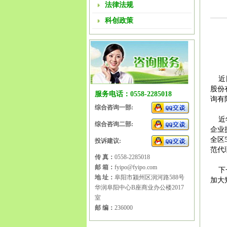
法律法规
科创政策
近日
股份
服务电话：0558-2285018
询有
综合咨询一部:
近年
综合咨询二部:
企业
全区
投诉建议:
范代
传 真：
0558-2285018
邮 箱：
fyipo@fyipo.com
下一
地 址：
阜阳市颍州区润河路588号
加大
华润阜阳中心B座商业办公楼2017
阜阳
室
请
|
阜
邮 编：
236000
商标
商标