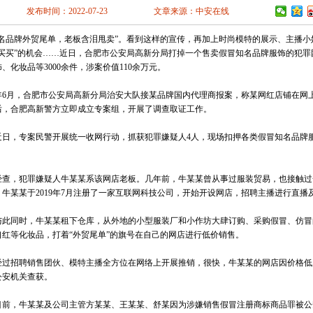
南充
眉山
宜
发布时间：2022-07-23
文章来源：中安在线
林芝
山南
云
阳
六盘水
遵
名品牌外贸尾单，老板含泪甩卖”。看到这样的宣传，再加上时尚模特的展示、主播小
安
汉中
榆林
买买买”的机会……近日，合肥市公安局高新分局打掉一个售卖假冒知名品牌服饰的犯罪
掖
平凉
酒泉
、化妆品等3000余件，涉案价值110余万元。
海
西宁
海东
6月，合肥市公安局高新分局治安大队接某品牌国内代理商报案，称某网红店铺在网
后，合肥高新警方立即成立专案组，开展了调查取证工作。
，专案民警开展统一收网行动，抓获犯罪嫌疑人4人，现场扣押各类假冒知名品牌服饰
，犯罪嫌疑人牛某某系该网店老板。几年前，牛某某曾从事过服装贸易，也接触过
，牛某某于2019年7月注册了一家互联网科技公司，开始开设网店，招聘主播进行直播
同时，牛某某租下仓库，从外地的小型服装厂和小作坊大肆订购、采购假冒、仿冒
口红等化妆品，打着“外贸尾单”的旗号在自己的网店进行低价销售。
招聘销售团伙、模特主播全方位在网络上开展推销，很快，牛某某的网店因价格低
公安机关查获。
，牛某某及公司主管方某某、王某某、舒某因为涉嫌销售假冒注册商标商品罪被公