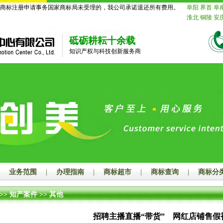
标注册申请事务国家商标局未受理的，我公司承诺退还所有费用。
阜阳
界首
阜
淮北
铜陵
安
苏
南京
无锡
迁
北京
天津
砥砺耕耘十余载
舟山
台州
丽
知识产权与科技创新服务商
德
山东
济南
莱芜
临沂
德
鹰潭
赣州
吉
山
江门
湛江
潮州
揭阳
云
玉林
百色
贺
汉
黄石
十堰
长沙
株洲
湘
娄底
河南
郑
漯河
三门峡
海
赤峰
通辽
山
秦皇岛
邯
业务范围
|
办理指南
|
商标超市
|
商标查询
|
商标分
大同
阳泉
长
连
鞍山
抚顺
>>
知产案件
>>
其他
岛
吉林
长春
齐齐哈尔
鸡
招聘主播直播“带货” 网红店铺售假
绥化
四川
成