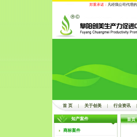
郑重承诺：
凡经我公司代理的商
首 页
|
关于创美
|
行业资讯
|
知产案件
首页
商标案件