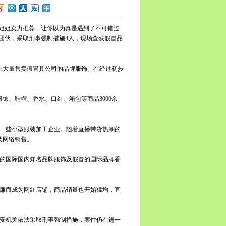
宾
广安
达州
雅安
巴中
资阳
西藏
拉萨
日喀则
昌都
南
昆明
曲靖
玉溪
保山
昭通
丽江
普洱
临沧
贵州
贵
义
安顺
毕节
铜仁
陕西
西安
铜川
宝鸡
咸阳
渭南
延
姐姐卖力推荐，让你以为真是遇到了不可错过
安康
商洛
甘肃
兰州
嘉峪关
金昌
白银
天水
武威
张
团伙，采取刑事强制措施4人，现场查获假冒品
庆阳
定西
陇南
宁夏
银川
石嘴山
吴忠
固原
中卫
青
新疆
乌鲁木齐
克拉玛依
吐鲁番
哈密
上大量售卖假冒其公司的品牌服饰。在经过初步
、鞋帽、香水、口红、箱包等商品3000余
一些小型服装加工企业。随着直播带货热潮的
及网络销售。
的国际国内知名品牌服饰及假冒的国际品牌香
廉而成为网红店铺，商品销量也开始猛增，直
安机关依法采取刑事强制措施，案件仍在进一