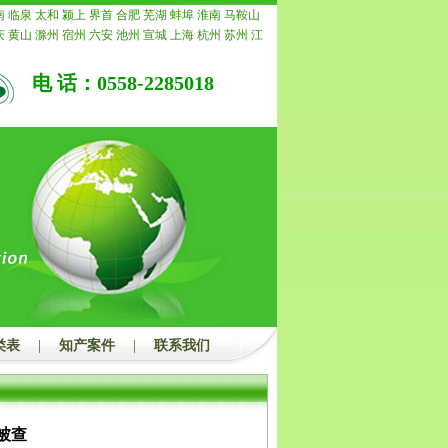
南
临泉
太和
颍上
界首
合肥
芜湖
蚌埠
淮南
马鞍山
庆
黄山
滁州
宿州
六安
池州
宣城
上海
杭州
苏州
江
常州
南通
镇江
扬州
连云港
淮安
盐城
徐州
泰州
宿
重庆
安徽
浙江
宁波
温州
嘉兴
湖州
绍兴
金华
衢州
电 话：0558-2285018
水
福建
福州
厦门
莆田
三明
泉州
漳州
南平
龙岩
宁
青岛
淄博
枣庄
东营
烟台
潍坊
济宁
泰安
威海
日照
州
聊城
滨州
菏泽
江西
南昌
景德镇
萍乡
九江
新余
安
宜春
抚州
上饶
广东
广州
韶关
深圳
珠海
汕头
佛
茂名
肇庆
惠州
梅州
汕尾
河源
阳江
清远
东莞
中山
浮
广西
南宁
柳州
桂林
梧州
北海
防城港
钦州
贵港
州
河池
来宾
崇左
海南
海口
三亚
三沙
儋州
湖北
武
宜昌
襄阳
鄂州
荆州
孝感
荆门
黄冈
咸宁
随州
湖南
潭
衡阳
邵阳
岳阳
常德
张家界
益阳
郴州
永州
怀化
州
开封
洛阳
平顶山
安阳
鹤壁
新乡
焦作
濮阳
许昌
南阳
商丘
信阳
周口
驻马店
内蒙
呼和浩特
包头
乌
鄂尔多斯
呼伦贝尔
巴彦淖尔
乌兰察布
河北
家庄
唐
郸
邢台
保定
张家口
承德
沧州
廊坊
衡水
山西
太原
类表
|
知产案件
|
联系我们
治
晋城
朔州
晋中
运城
忻州
临汾
吕梁
辽宁
沈阳
大
本溪
丹东
锦州
营口
阜新
辽阳
盘锦
铁岭
朝阳
葫芦
吉林
四平
辽源
通化
白山
松原
白城
黑龙江
哈尔滨
西
鹤岗
双鸭山
大庆
伊春
佳木斯
七台河
牡丹江
黑河
被查
都
自贡
攀枝花
泸州
德阳
绵阳
广元
遂宁
内江
乐山