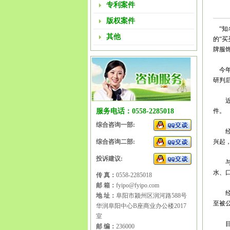
专利案件
版权案件
“知
其他
的“
牌服饰
今年
研判
近日
服务电话：0558-2285018
件。
综合咨询一部:
经查
综合咨询二部:
兴起
投诉建议:
与此
水、
传 真：
0558-2285018
邮 箱：
fyipo@fyipo.com
经过
地 址：
阜阳市颍州区润河路588号
至被
华润阜阳中心B座商业办公楼2017
室
目前
邮 编：
236000